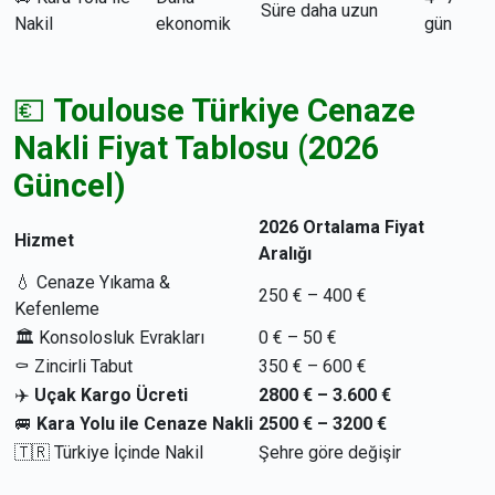
Süre daha uzun
Nakil
ekonomik
gün
💶
Toulouse Türkiye Cenaze
Nakli Fiyat Tablosu (2026
Güncel)
2026 Ortalama Fiyat
Hizmet
Aralığı
💧 Cenaze Yıkama &
250 € – 400 €
Kefenleme
🏛 Konsolosluk Evrakları
0 € – 50 €
⚰️ Zincirli Tabut
350 € – 600 €
✈️
Uçak Kargo Ücreti
2800 € – 3.600 €
🚐
Kara Yolu ile Cenaze Nakli
2500 € – 3200 €
🇹🇷 Türkiye İçinde Nakil
Şehre göre değişir