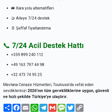
🚐 Kara yolu alternatifleri
🤝 Aileye 7/24 destek
📄 Şeffaf fiyatlandırma
📞
7/24 Acil Destek Hattı
+359 899 240 112
+49 163 797 44 98
+32 473 74 95 25
Mevlana Cenaze Hizmetleri, Toulouse’da vefat eden
sevdiklerinizi
2026’nın tüm gerekliliklerine uygun, güvenli
ve hızlı şekilde Türkiye’ye ulaştırır.
Paylaş
Facebook
Email
WhatsApp
Telegram
Gmail
Message
Twitter
Copy
Link