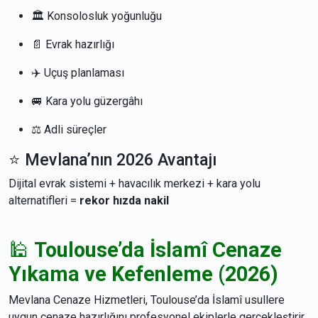
🏛 Konsolosluk yoğunluğu
📄 Evrak hazırlığı
✈️ Uçuş planlaması
🚐 Kara yolu güzergâhı
⚖️ Adli süreçler
⭐ Mevlana’nın 2026 Avantajı
Dijital evrak sistemi + havacılık merkezi + kara yolu
alternatifleri =
rekor hızda nakil
🕌
Toulouse’da İslamî Cenaze
Yıkama ve Kefenleme (2026)
Mevlana Cenaze Hizmetleri, Toulouse’da İslamî usullere
uygun cenaze hazırlığını profesyonel ekiplerle gerçekleştirir.