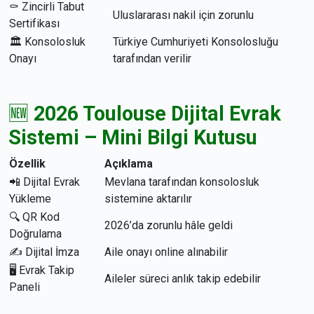
⚰️ Zincirli Tabut
Uluslararası nakil için zorunlu
Sertifikası
🏛 Konsolosluk
Türkiye Cumhuriyeti Konsolosluğu
Onayı
tarafından verilir
🆕
2026 Toulouse Dijital Evrak
Sistemi – Mini Bilgi Kutusu
Özellik
Açıklama
📲 Dijital Evrak
Mevlana tarafından konsolosluk
Yükleme
sistemine aktarılır
🔍 QR Kod
2026’da zorunlu hâle geldi
Doğrulama
✍️ Dijital İmza
Aile onayı online alınabilir
🖥️ Evrak Takip
Aileler süreci anlık takip edebilir
Paneli