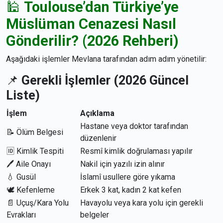
🕌
Toulouse’dan Türkiye’ye
Müslüman Cenazesi Nasıl
Gönderilir? (2026 Rehberi)
Aşağıdaki işlemler Mevlana tarafından adım adım yönetilir:
📌
Gerekli İşlemler (2026 Güncel
Liste)
İşlem
Açıklama
Hastane veya doktor tarafından
📝 Ölüm Belgesi
düzenlenir
🆔 Kimlik Tespiti
Resmî kimlik doğrulaması yapılır
🖊 Aile Onayı
Nakil için yazılı izin alınır
💧 Gusül
İslamî usullere göre yıkama
🕊 Kefenleme
Erkek 3 kat, kadın 2 kat kefen
📄 Uçuş/Kara Yolu
Havayolu veya kara yolu için gerekli
Evrakları
belgeler