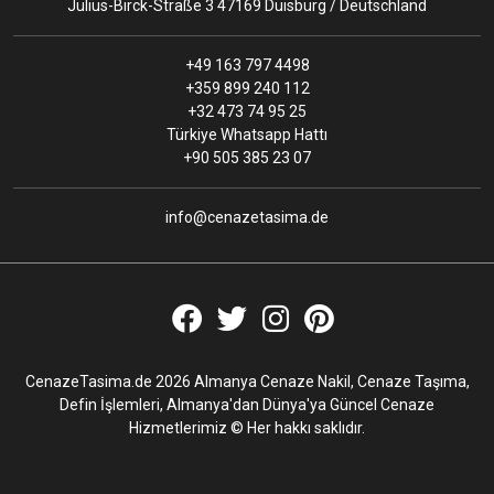
Julius-Birck-Straße 3 47169 Duisburg / Deutschland
+49 163 797 4498
+359 899 240 112
+32 473 74 95 25
Türkiye Whatsapp Hattı
+90 505 385 23 07
info@cenazetasima.de
CenazeTasima.de 2026 Almanya Cenaze Nakil, Cenaze Taşıma,
Defin İşlemleri, Almanya'dan Dünya'ya Güncel Cenaze
Hizmetlerimiz © Her hakkı saklıdır.