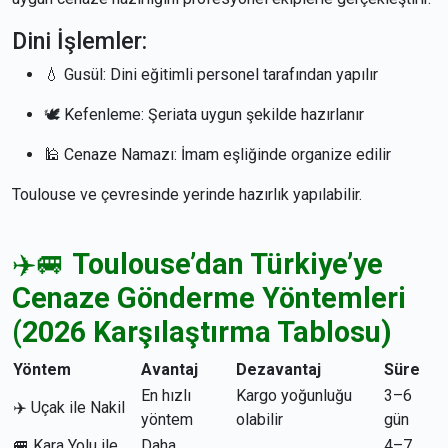
Dini İşlemler:
💧 Gusül: Dini eğitimli personel tarafından yapılır
🕊 Kefenleme: Şeriata uygun şekilde hazırlanır
🕌 Cenaze Namazı: İmam eşliğinde organize edilir
Toulouse ve çevresinde yerinde hazırlık yapılabilir.
✈️🚐
Toulouse’dan Türkiye’ye
Cenaze Gönderme Yöntemleri
(2026 Karşılaştırma Tablosu)
Yöntem
Avantaj
Dezavantaj
Süre
En hızlı
Kargo yoğunluğu
3–6
✈️ Uçak ile Nakil
yöntem
olabilir
gün
🚐 Kara Yolu ile
Daha
4–7