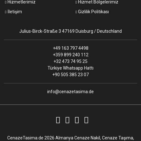
Hizmetlerimiz
Hizmet Bölgelerimiz
İletişim
Gizlilik Politikası
Julius-Birck-Straße 3 47169 Duisburg / Deutschland
+49 163 797 4498
+359 899 240 112
+32 473 74 95 25
Türkiye Whatsapp Hattı
+90 505 385 23 07
info@cenazetasima.de
CenazeTasima.de 2026 Almanya Cenaze Nakil, Cenaze Taşıma,