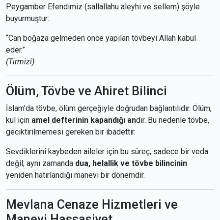
Peygamber Efendimiz (sallallahu aleyhi ve sellem) şöyle
buyurmuştur:
“Can boğaza gelmeden önce yapılan tövbeyi Allah kabul
eder.”
(Tirmizî)
Ölüm, Tövbe ve Ahiret Bilinci
İslam’da tövbe, ölüm gerçeğiyle doğrudan bağlantılıdır. Ölüm,
kul için
amel defterinin kapandığı an
dır. Bu nedenle tövbe,
geciktirilmemesi gereken bir ibadettir.
Sevdiklerini kaybeden aileler için bu süreç, sadece bir veda
değil; aynı zamanda
dua, helallik ve tövbe bilincinin
yeniden hatırlandığı manevi bir dönemdir.
Mevlana Cenaze Hizmetleri ve
Manevi Hassasiyet