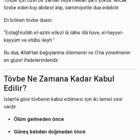
Tövbe için özel bir zaman veya mekân şartı yoktur. Ancak
tövbe eden kişi abdest alıp, samimiyetle dua edebilir.
En bilinen tövbe duası:
“Estağfirullâh el-azîm ellezî lâ ilâhe illâ hüve, el-hayyel-
kayyûm ve etûbü ileyh.”
Bu dua, Allah’tan bağışlanma dilemenin ve O’na yönelmenin
en güzel ifadelerindendir.
Tövbe Ne Zamana Kadar Kabul
Edilir?
İslam’a göre tövbenin kabul edilmesi için iki temel sınır
vardır:
Ölüm gelmeden önce
Güneş batıdan doğmadan önce