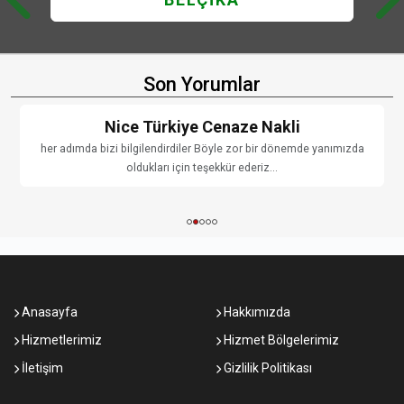
cevher
Dortmund dan kara yolu ile cenaze kaç gunde
Türkiyenin izmir şehrine gider
Son Yorumlar
Beğendim
|
Beğenmedim
|
Cevapla
3
0
Nice Türkiye Cenaze Nakli
her adımda bizi bilgilendirdiler Böyle zor bir dönemde yanımızda
oldukları için teşekkür ederiz...
derd
Almanya'dan Türkiye'ye cenaze nakli için kara yolunu
tercih ettik. Hem güvenli hem de bütçemize uygun
oldu. Aslında çok ilgili bir ekip, herkese tavsiye ederim
Anasayfa
Hakkımızda
Beğendim
|
Beğenmedim
|
Cevapla
2
0
Hizmetlerimiz
Hizmet Bölgelerimiz
İletişim
Gizlilik Politikası