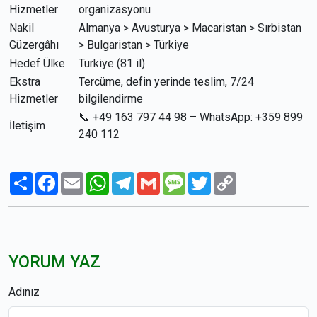
Hizmetler
organizasyonu
Nakil
Almanya > Avusturya > Macaristan > Sırbistan
Güzergâhı
> Bulgaristan > Türkiye
Hedef Ülke
Türkiye (81 il)
Ekstra
Tercüme, defin yerinde teslim, 7/24
Hizmetler
bilgilendirme
📞 +49 163 797 44 98 – WhatsApp: +359 899
İletişim
240 112
Paylaş
Facebook
Email
WhatsApp
Telegram
Gmail
Message
Twitter
Copy
Link
YORUM YAZ
Adınız