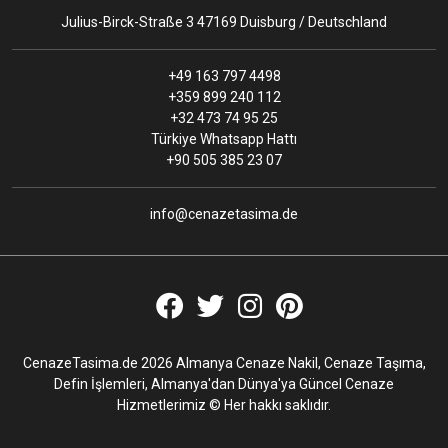
fehim
Julius-Birck-Straße 3 47169 Duisburg / Deutschland
Kara yoluyla cenaze nakliyesi yapıldığından dolayı
daha uygun fiyat oldu. Fiyatlandırma konusunda en
+49 163 797 4498
baştan net bilgi verdiler
+359 899 240 112
+32 473 74 95 25
Beğendim
|
Beğenmedim
|
Cevapla
1
0
Türkiye Whatsapp Hattı
+90 505 385 23 07
info@cenazetasima.de
memedov
merhaba ben Kölnde yaşıyaram azeriyem acaba
burdan azebaycan baküye cnaze nakil hizmetiniz
varmı ?
Beğendim
|
Beğenmedim
|
Cevapla
0
0
CenazeTasima.de 2026 Almanya Cenaze Nakil, Cenaze Taşıma,
Defin İşlemleri, Almanya'dan Dünya'ya Güncel Cenaze
Hizmetlerimiz © Her hakkı saklıdır.