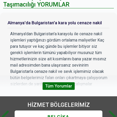
Taşımacılığı YORUMLAR
Almanya'da Bulgaristan'a kara yolu cenaze nakil
Almanya'dan Bulgaristan'a karayolu ile cenaze nakil
işlemleri yaptığınızı gördüm ortalama maliyetler Kaç
para tutuyor ve kaç günde bu işlemler bitiyor siz
gerekli işlemlerin tümünü yapabiliyor musunuz tüm
hizmetlerinizin size ait kısımlarını bana yazar mısınız
mail adresimden bana ulaşırsanız sevinirim
Bulgaristan'a cenaze nakil ve sevk işlemimiz olacak
bütün belgelerimiz falan onları çıkartmaya çalışıyorum
sizlerden de yardım bekliyorum iyi çalışmalar
Tüm Yorumlar
Beğendim
|
Beğenmedim
|
Cevapla
8
0
HİZMET
BÖLGELERİMİZ
BELÇİKA