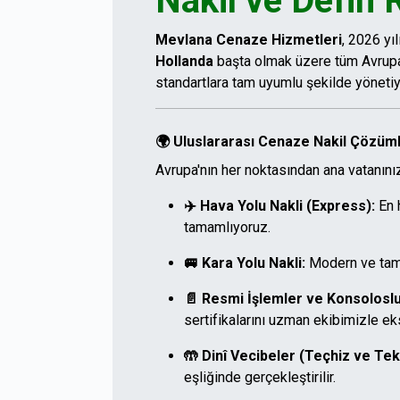
Nakil ve Defin 
Mevlana Cenaze Hizmetleri
, 2026 yı
Hollanda
başta olmak üzere tüm Avrupa'd
standartlara tam uyumlu şekilde yönetiy
🌍 Uluslararası Cenaze Nakil Çözüml
Avrupa'nın her noktasından ana vatanınız
✈️ Hava Yolu Nakli (Express):
En 
tamamlıyoruz.
🚐 Kara Yolu Nakli:
Modern ve tam 
📄 Resmi İşlemler ve Konsoloslu
sertifikalarını uzman ekibimizle ek
🤲 Dinî Vecibeler (Teçhiz ve Tek
eşliğinde gerçekleştirilir.