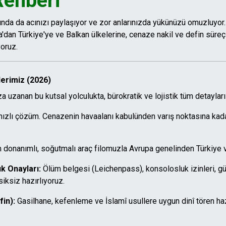
Rehberi
lında da acınızı paylaşıyor ve zor anlarınızda yükünüzü omuzluyor
an Türkiye'ye ve Balkan ülkelerine, cenaze nakil ve defin süreçle
oruz.
erimiz (2026)
a uzanan bu kutsal yolculukta, bürokratik ve lojistik tüm detayları
hızlı çözüm. Cenazenin havaalanı kabulünden varış noktasına kada
donanımlı, soğutmalı araç filomuzla Avrupa genelinden Türkiye ve
k Onayları:
Ölüm belgesi (Leichenpass), konsolosluk izinleri, g
siksiz hazırlıyoruz.
fin):
Gasilhane, kefenleme ve İslamî usullere uygun dinî tören haz