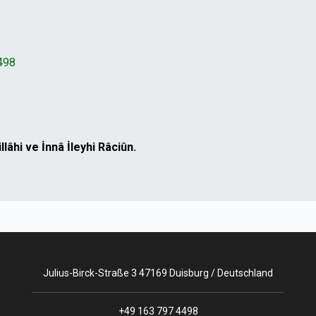
498
lâhi ve İnnâ İleyhi Râciûn.
Julius-Birck-Straße 3 47169 Duisburg / Deutschland
+49 163 797 4498