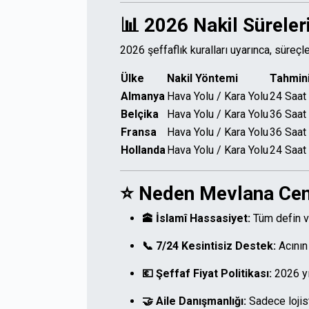
📊 2026 Nakil Süreleri 
2026 şeffaflık kuralları uyarınca, süreçle
Ülke
Nakil Yöntemi
Tahmini
Almanya
Hava Yolu / Kara Yolu
24 Saat
Belçika
Hava Yolu / Kara Yolu
36 Saat
Fransa
Hava Yolu / Kara Yolu
36 Saat
Hollanda
Hava Yolu / Kara Yolu
24 Saat
⭐ Neden Mevlana Cena
🕋 İslamî Hassasiyet:
Tüm defin ve
📞 7/24 Kesintisiz Destek:
Acının
💶 Şeffaf Fiyat Politikası:
2026 yıl
🤝 Aile Danışmanlığı:
Sadece lojist