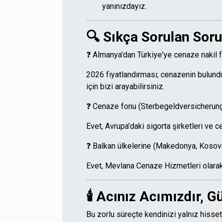
yanınızdayız.
🔍 Sıkça Sorulan Soru
❓ Almanya'dan Türkiye'ye cenaze nakil fi
2026 fiyatlandırması; cenazenin bulunduğu
için bizi arayabilirsiniz.
❓ Cenaze fonu (Sterbegeldversicherung)
Evet, Avrupa'daki sigorta şirketleri ve ce
❓ Balkan ülkelerine (Makedonya, Kosova
Evet, Mevlana Cenaze Hizmetleri olarak 
🕯️ Acınız Acımızdır, 
Bu zorlu süreçte kendinizi yalnız hisse