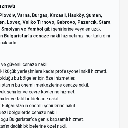
izmeti
 Plovdiv, Varna, Burgas, Kırcaali, Hasköy, Şumen,
ven, Loveç, Veliko Tırnovo, Gabrovo, Pazarcık, Stara
d, Smolyan ve Yambol
gibi şehirlerine veya en uzak
an Bulgaristan’a cenaze nakli
hizmetimiz, her türlü dini
maktadır.
ı ve güvenli cenaze nakil.
ki küçük yerleşimlere kadar profesyonel nakil hizmeti.
olduğu bu bölgeler için özel hizmetler.
istan’ın bu önemli merkezlerine cenaze nakil.
üyük şehirler ve çevre köylerine hizmet.
irler ve tatil beldelerine nakil.
 Bulgaristan’ın önemli şehirlerine nakil.
rkezi bölgelerde cenaze nakil.
Doğu Bulgaristan’da geniş kapsamlı hizmet.
an’ın dağlık bölgelerine özel nakil.