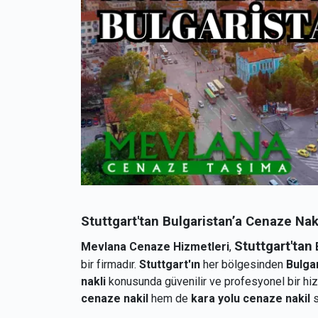
Stuttgart'tan Bulgaristan’a Cenaze Nak
Stuttgart'tan
Mevlana Cenaze Hizmetleri
,
B
bir firmadır.
Stuttgart'ın
her bölgesinden
Bulgar
nakli
konusunda güvenilir ve profesyonel bir hi
cenaze nakil
hem de
kara yolu cenaze nakil
s