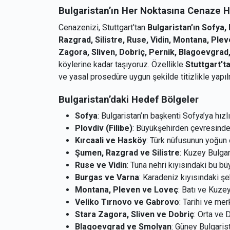
Bulgaristan’ın Her Noktasına Cenaze H
Cenazenizi, Stuttgart'tan
Bulgaristan’ın Sofya,
Razgrad, Silistre, Ruse, Vidin, Montana, Ple
Zagora, Sliven, Dobriç, Pernik, Blagoevgra
köylerine kadar taşıyoruz. Özellikle
Stuttgart't
ve yasal prosedüre uygun şekilde titizlikle yapıl
Bulgaristan’daki Hedef Bölgeler
Sofya
: Bulgaristan’ın başkenti Sofya’ya hızl
Plovdiv (Filibe)
: Büyükşehirden çevresinde
Kırcaali ve Hasköy
: Türk nüfusunun yoğun 
Şumen, Razgrad ve Silistre
: Kuzey Bulgar
Ruse ve Vidin
: Tuna nehri kıyısındaki bu b
Burgas ve Varna
: Karadeniz kıyısındaki şeh
Montana, Pleven ve Loveç
: Batı ve Kuzey
Veliko Tırnovo ve Gabrovo
: Tarihi ve me
Stara Zagora, Sliven ve Dobriç
: Orta ve 
Blagoevgrad ve Smolyan
: Güney Bulgarist