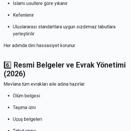
İslami usullere göre yıkanır
Kefenlenir
Uluslararası standartlara uygun sızdırmaz tabutlara
yerleştirilir
Her adımda dini hassasiyet korunur.
6️⃣
Resmi Belgeler ve Evrak Yönetimi
(2026)
Mevlana tüm evrakları aile adına hazırlar:
Ölüm belgesi
Taşıma izni
Uçuş belgeleri
Tabut onayı