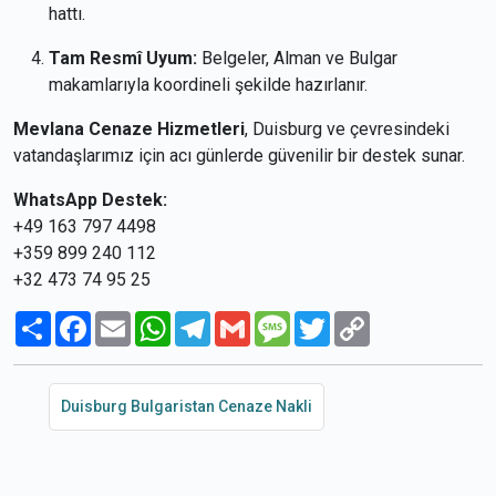
hattı.
Tam Resmî Uyum:
Belgeler, Alman ve Bulgar
makamlarıyla koordineli şekilde hazırlanır.
Mevlana Cenaze Hizmetleri
, Duisburg ve çevresindeki
vatandaşlarımız için acı günlerde güvenilir bir destek sunar.
WhatsApp Destek:
+49 163 797 4498
+359 899 240 112
+32 473 74 95 25
Paylaş
Facebook
Email
WhatsApp
Telegram
Gmail
Message
Twitter
Copy
Link
Duisburg Bulgaristan Cenaze Nakli