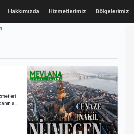
Hakkımızda
Hizmetlerimiz
Bölgelerimiz
n
zmetleri
’nın e...