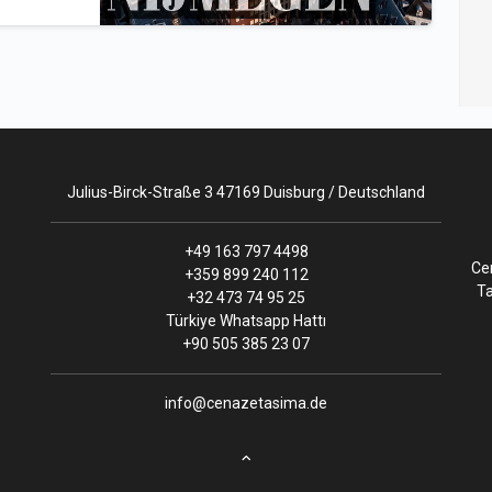
Julius-Birck-Straße 3 47169 Duisburg / Deutschland
+49 163 797 4498
Ce
+359 899 240 112
Ta
+32 473 74 95 25
Türkiye Whatsapp Hattı
+90 505 385 23 07
info@cenazetasima.de