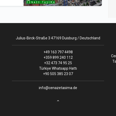
Julius-Birck-Straße 3 47169 Duisburg / Deutschland
+49 163 797 4498
Ce
+359 899 240 112
Ta
+32 473 74 95 25
Türkiye Whatsapp Hattı
+90 505 385 23 07
info@cenazetasima.de