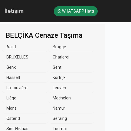
İletişim
WHATSAPP Hattı
BELÇİKA Cenaze Taşıma
Aalst
Brugge
BRUXELLES
Charleroi
Genk
Gent
Hasselt
Kortrijk
La Louvière
Leuven
Liège
Mechelen
Mons
Namur
Ostend
Seraing
Sint-Niklaas
Tournai