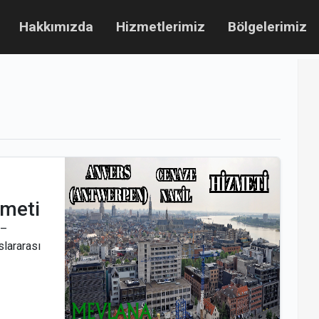
Hakkımızda
Hizmetlerimiz
Bölgelerimiz
zmeti
 –
lararası