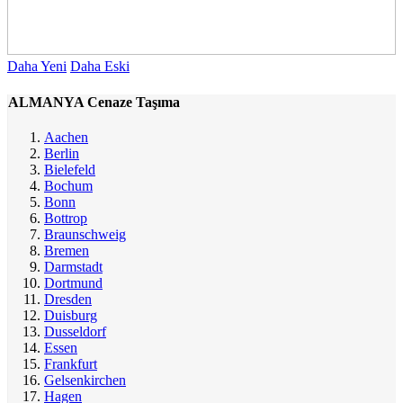
Daha Yeni
Daha Eski
ALMANYA Cenaze Taşıma
Aachen
Berlin
Bielefeld
Bochum
Bonn
Bottrop
Braunschweig
Bremen
Darmstadt
Dortmund
Dresden
Duisburg
Dusseldorf
Essen
Frankfurt
Gelsenkirchen
Hagen