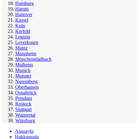
Hamburg
Hamm
Hanover
Kassel
Koln
Krefeld
Leipzig
Leverkusen
Mainz
Mannheim
Mönchengladbach
Mulheim
Munich
Munster
Nuremberg
Oberhausen
Osnabrück
Potsdam
Rostock
Stuttgart
Wuppertal
Würzburg
Anasayfa
Hakkımızda